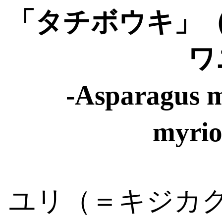
「タチボウキ」
ワ
-Asparagus 
myrio
ユリ（＝キジカ