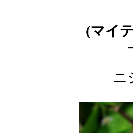
(マイ
ｰ
ニ