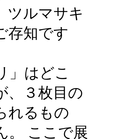
。ツルマサキ
ご存知です
リ」はどこ
が、３枚目の
られるもの
ん。 ここで展