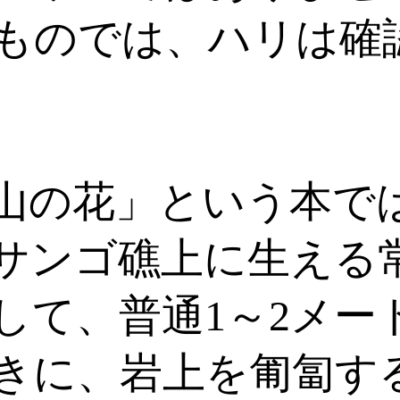
ものでは、ハリは確
山の花」という本で
サンゴ礁上に生える
して、普通1～2メー
きに、岩上を匍匐する