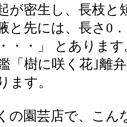
起が密生し、長枝と
腋と先には、長さ0．5
・・・」 とあります
「樹に咲く花｣離弁花
ります。
、近くの園芸店で、こん