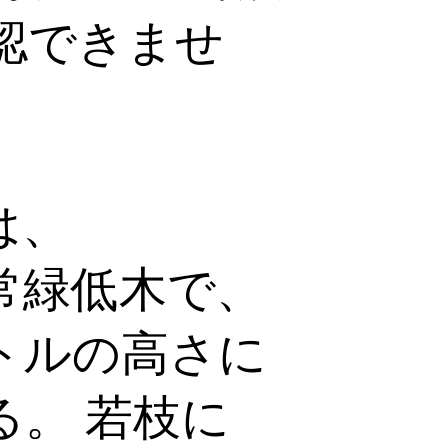
認できませ
は、
常緑低木で、
トルの高さに
。 若枝に